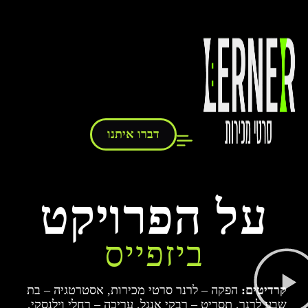
דברו איתנו
על הפרויקט
ביזפייס
קרדיטים:
הפקה – לרנר סרטי מכירות, אסטרטגיה – בת
שבע לרנר, תסריט – רבקי אנגל, עריכה – רחלי וילנסקי,