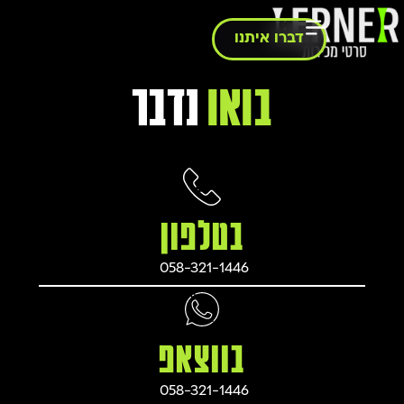
דברו איתנו
בואו
נדבר
בטלפון
בווצאפ