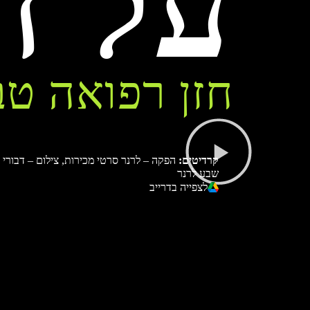
על ה
חזן רפואה טב
קרדיטים:
הפקה – לרנר סרטי מכירות, צילום – דבורי ד
שבע לרנר
לצפייה בדרייב