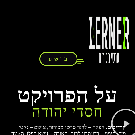
דברו איתנו
על הפרויקט
חסדי יהודה
קרדיטים:
הפקה – לרנר סרטי מכירות, צילום – איטי
פיק, בימוי – בת שבע לרנר, תאורה – זושא קפלן, סאונד